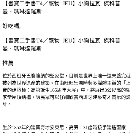
【書寶二手書T4／寵物_JEU】小狗拉瓦_傑科普
曼、瑪琳達羅斯
好吃嗎,
【書寶二手書T4／寵物_JEU】小狗拉瓦_傑科普
曼、瑪琳達羅斯
推薦
位於西班牙巴賽隆納的聖家堂，目前是世界上唯一還未蓋完就
被列為世界遺產的建築。在由旺旺集團時藝多媒體主辦的「上
帝的建築師：高第誕生165周年大展」中，將展出3公尺高的聖
家堂屋頂結構，讓民眾可以仔細欣賞西班牙建築奇才高第的設
計。
生於1852年的建築奇才安東尼．高第，31歲時接手建造聖家