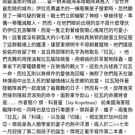
間最溫柔的情誼…… 當一群美國海軍陸戰隊員進入『全世界
最危險的城市』伊拉克費盧杰的一棟廢棄屋子搜索時，忽然聽
見了一陣可疑的聲音。戰士們立即繃緊了神經，舉槍待發，準
備一舉殲滅敵人。 然而，在他們眼前出現的並不是什麼埋伏
的伊拉克游擊隊，而是一隻正對著槍管開心搖尾巴的可愛小
狗。這隻還沒有鋼盔大的小毛球，牠純真無邪的臉蛋立刻征服
了這群戰場上的鐵漢，儘管軍規明令不得飼養寵物，他們還是
偷偷的收留了牠，並且用部隊的名字為牠取名『拉瓦』。 他
們克難的用煤油幫拉瓦驅除跳蚤、用嚼過的菸草幫牠除蟲，還
拿省下的軍糧餵養牠。在無情的戰火下，這些大兵拯救了拉瓦
一命，而拉瓦則以無條件的愛做為回報，撫慰了他們每天在鎗
林彈雨中出生入死的緊繃情緒以及思鄉的寂寞。 拉瓦陪伴著
陸戰隊員們一起度過了最艱難的日子，然而有一天，部隊竟突
然接到撲殺流浪狗的命令，面對軍令如山，拉瓦的命運將會
是…… 作者簡介 傑．科普曼（Jay Kopelman） 前美國海軍陸
戰隊中校，同時也是位自行車選手。傑與妻子、繼子、兩隻狗
『拉瓦』與『科達』，以及貓『切達』，現定居於加州拉荷
亞。傑與身為人類學家的妻子均熱中浮潛，兩人於二○○七年
一月迎接了第二個孩子的誕生。傑現正著手寫作第二本書。