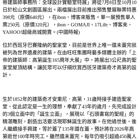
蒂建築師事務所：全球設計實驗室特展」將從7月8日至10月10
日於松山文創園區展出。兩檔展出目前推出預售雙展聯票特惠
398元（原價640元），在ibon、博客來販售。單一展預售單人
票250元（原價320元），ibon、GOMAJI、17Life、博客來、
YAHOO!超級商城開賣。(中國時報)
位於西班牙巴賽隆納的聖家堂，目前是世界上唯一還未蓋完就
被列為世界遺產的建築。在由旺旺集團時藝多媒體主辦的「上
帝的建築師：高第誕生165周年大展」中，將展出3公尺高的聖
家堂屋頂結構，讓民眾可以仔細欣賞西班牙建築奇才高第的設
計。
生於1852年的建築奇才安東尼．高第，31歲時接手建造聖家
堂，從此認定是一生的理想，奉獻了43年的歲月，先完成設計
的3個立面中的「誕生立面」，展現以「石頭書寫的聖經」的
精湛雕刻，創造出活靈活現耶穌誕生的故事。在他過世後，後
人繼續接手興建，等於蓋了135年還在蓋，預計將在2026年高
第逝世100年時完工。雖然還未蓋完，每年仍吸引超過450萬人