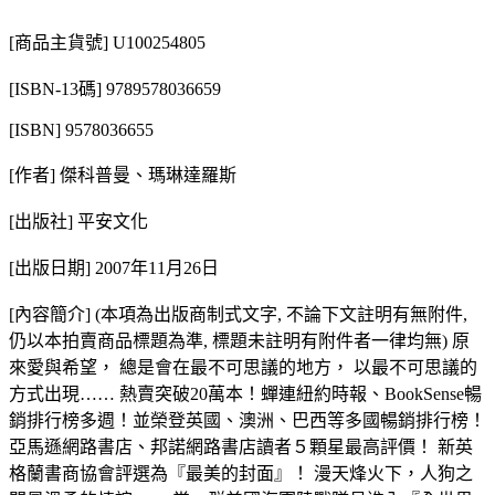
[商品主貨號] U100254805
[ISBN-13碼] 9789578036659
[ISBN] 9578036655
[作者] 傑科普曼、瑪琳達羅斯
[出版社] 平安文化
[出版日期] 2007年11月26日
[內容簡介] (本項為出版商制式文字, 不論下文註明有無附件,
仍以本拍賣商品標題為準, 標題未註明有附件者一律均無) 原
來愛與希望， 總是會在最不可思議的地方， 以最不可思議的
方式出現…… 熱賣突破20萬本！蟬連紐約時報、BookSense暢
銷排行榜多週！並榮登英國、澳洲、巴西等多國暢銷排行榜！
亞馬遜網路書店、邦諾網路書店讀者５顆星最高評價！ 新英
格蘭書商協會評選為『最美的封面』！ 漫天烽火下，人狗之