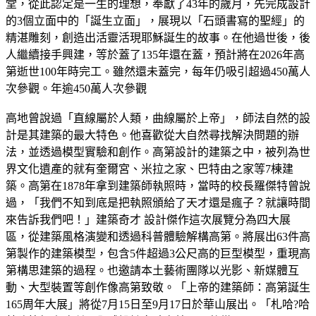
堂，從此認定是一生的理想，奉獻了43年的歲月，先完成設計
的3個立面中的「誕生立面」，展現以「石頭書寫的聖經」的
精湛雕刻，創造出活靈活現耶穌誕生的故事。在他過世後，後
人繼續接手興建，等於蓋了135年還在蓋，預計將在2026年高
第逝世100年時完工。雖然還未蓋完，每年仍吸引超過450萬人
次參觀。年逾450萬人次參觀
高地曾說過「直線屬於人類，曲線屬於上帝」，師法自然的設
計是其建築的最大特色。他喜歡從大自然尋找解決問題的辦
法，並透過模型實驗和創作。高第設計的建築之中，被列為世
界文化遺產的就有奎爾宮、米拉之家、巴特由之家等7棟建
築。高第在1878年拿到建築師執照時，當時的校長羅傑特曾說
過，「我們不知到底是把執照頒給了天才還是瘋子？就讓時間
來告訴我們吧！」建築奇才 設計傑作這次展覽分為四大展
區，從建築風格演變和透過科普體驗解構高第。將展出63件高
第製作的建築模型，包含5件超過3公尺高的巨型模型，重現高
第構思建築的過程。也邀請本土藝術團隊以光影、新媒體互
動、大型裝置等創作像高第致敬。「上帝的建築師：高第誕生
165周年大展」將從7月15日至9月17日於華山展出。「札哈?哈