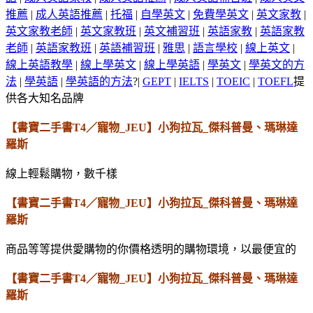
推薦
|
成人英語推薦
|
托福
|
自學英文
|
免費學英文
|
英文家教
|
英文家教老師
|
英文家教班
|
英文補習班
|
英語家教
|
英語家教
老師
|
英語家教班
|
英語補習班
|
雅思
|
語言學校
|
線上英文
|
線上英語教學
|
線上學英文
|
線上學英語
|
學英文
|
學英文的方
法
|
學英語
|
學英語的方法
?|
GEPT
|
IELTS
|
TOEIC
|
TOEFL
提
供各大知名品牌
【書寶二手書T4／寵物_JEU】小狗拉瓦_傑科普曼、瑪琳達
羅斯
線上輕鬆購物，數千樣
【書寶二手書T4／寵物_JEU】小狗拉瓦_傑科普曼、瑪琳達
羅斯
商品等等提供愛購物的你價格透明的購物環境，以最便宜的
【書寶二手書T4／寵物_JEU】小狗拉瓦_傑科普曼、瑪琳達
羅斯