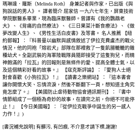
瑪琳達．羅斯（Melinda Roth） 身兼記者與作家，已出版《與
狗說話的男人》。 譯者簡介 屈家信 一九六七年生，屏東技術
學院獸醫系畢業，現為臨床獸醫師。曾譯有《我的鸚鵡老
大》、《背痛的自然療法》、《三日果菜汁斷食療法》、《做
夢改變人生》、《男性生活白皮書》及等書。 名人推薦 【紐
約郵報】：『科普曼以幽默與感情敘述了伊拉克費盧杰的戰火
情況，他的同袍「熔岩犬」部隊在那裡救了一隻飢腸轆轆的雜
種幼犬。全副武裝的海軍陸戰隊員隨即接受了這隻狗兒，而精
神飽滿的「拉瓦」的回報則是無條件的愛、提高全體士氣，以
及這個精彩好看的故事。』 【寇克斯評論】：『愛狗人士絕
對會喜歡《小狗拉瓦》！』 【讀書之樂網站】：『這本書會
讓你開懷大笑、忘情流淚，然後不斷翻下一頁，想知道主角究
竟怎麼了。』 【美國防止虐待動物協會通訊期刊】：『書中
情節組成了一個極為奇妙的故事，在讀完之前，你絕不可能停
止！』 【今日美國報】：『從伊拉克戰爭中誕生的另一感人
力作！』)
[書況補充說明] 有髒污, 有凹痕, 不介意才請下標,謝謝!